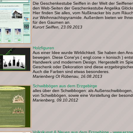
Die Geschenkestube Seiffen in der Welt der Seiffener
den Web-Seiten der Geschenkestube Angelika Glöckne
Hier finden Sie alles, vom Nußknacker bis zum Räu
zur Weihnnachtspyramide. Außerdem bieten wir Ihnen 
für den Gaumen an.
Kurort Seiffen, 23.09.2013
Holzfiguren
Aus einer Idee wurde Wirklichkeit. Sie haben den Ans
bewegen. Diese Cone'ys ( engl.cone = konisch ) ents
Handwerk und modernem Design. Hergestellt im Spiel
Geschenk oder Dekoration sind diese erzgebirgischen
Auch die Farben sind etwas besonderes.
Marienberg Ot Rübenau, 16.08.2013
Schwibbögen aus dem Erzgebirge
alles über den Schwibbogen: als Außenschwibbogen, a
von Schwibbögen, sowie eine Vorstellung der beson
Marienberg, 09.10.2012
Volkskunst & Neues aus dem Erzgebirge - www.erzge