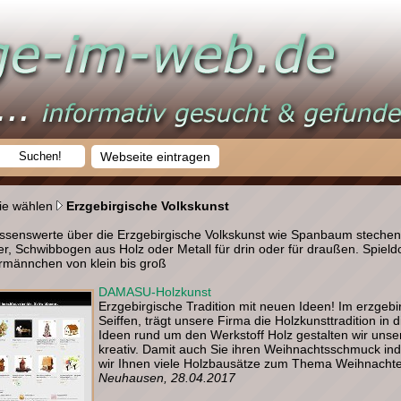
Webseite eintragen
ie wählen
Erzgebirgische Volkskunst
issenswerte über die Erzgebirgische Volkskunst wie Spanbaum steche
ter, Schwibbogen aus Holz oder Metall für drin oder für draußen. Spiel
männchen von klein bis groß
DAMASU-Holzkunst
Erzgebirgische Tradition mit neuen Ideen! Im erzge
Seiffen, trägt unsere Firma die Holzkunsttradition in 
Ideen rund um den Werkstoff Holz gestalten wir unse
kreativ. Damit auch Sie ihren Weihnachtsschmuck indi
wir Ihnen viele Holzbausätze zum Thema Weihnachte
Neuhausen, 28.04.2017