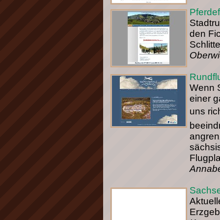
Pferde
Stadtr
den Fi
Schlit
Oberwi
Rundfl
Wenn S
einer g
uns ric
beeind
angren
sächsi
Flugpl
Annabe
Sachse
Aktuel
Erzgeb