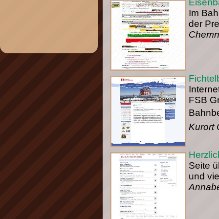
Eisenb
Im Bah
der Pr
Chemni
Fichte
Intern
FSB Gmb
Bahnbet
Kurort
Herzli
Seite 
und vie
Annabe