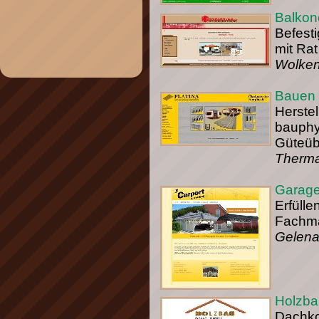
Balkone
Befesti
mit Rat
Wolken
Bauen 
Herstel
bauphy
Güteüb
Therma
Garag
Erfüll
Fachma
Gelena
Holzba
Dachko