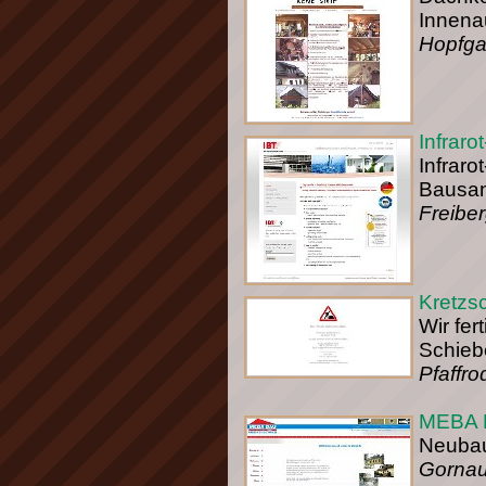
Innena
Hopfga
Infrar
Infraro
Bausan
Freibe
Kretzs
Wir fer
Schieb
Pfaffro
MEBA B
Neubau
Gornau