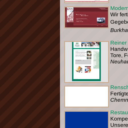
Modern
Wir fer
Gegebe
Burkha
Reiner
Handwe
Tore, 
Neuhau
Rensch
Fertigt
Chemni
Restau
Kompet
Unsere