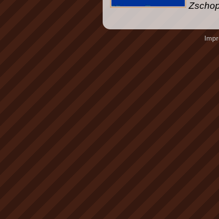
Zschop
Imp