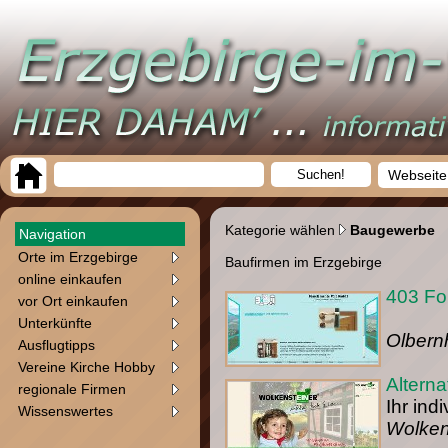
Webseite
Kategorie wählen
Baugewerbe
Navigation
Orte im Erzgebirge
Baufirmen im Erzgebirge
online einkaufen
403 Fo
vor Ort einkaufen
Unterkünfte
Olbern
Ausflugtipps
Vereine Kirche Hobby
Altern
regionale Firmen
Ihr ind
Wissenswertes
Wolken